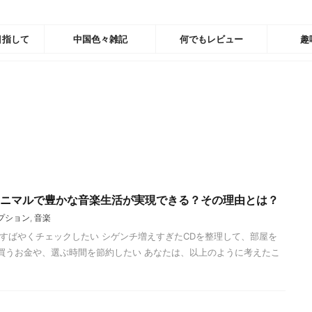
目指して
中国色々雑記
何でもレビュー
趣
ればミニマルで豊かな音楽生活が実現できる？その理由とは？
プション
,
音楽
すばやくチェックしたい シゲンチ増えすぎたCDを整理して、部屋を
を買うお金や、選ぶ時間を節約したい あなたは、以上のように考えたこ