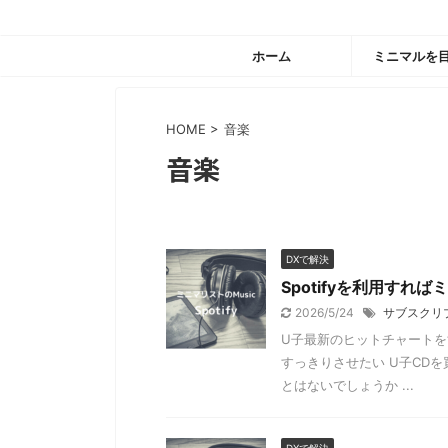
ホーム
ミニマルを
HOME
>
音楽
音楽
DXで解決
Spotifyを利用す
2026/5/24
サブスクリ
U子最新のヒットチャートを
すっきりさせたい U子CD
とはないでしょうか ...