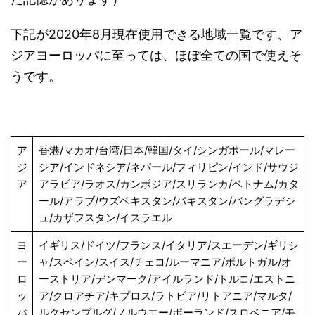
下記が2020年8月現在使用できる地域一覧です、ア
ジアヨーロッパに至っては、ほぼ全ての国で使えそ
うです。
ア
香港/マカオ/台湾/日本/韓国/タイ/シンガポール/マレー
ジ
シア/インドネシア/ネパール/フィリピン/インド/サウジ
ア
アラビア/ラオス/カンボジア/スリランカ/ベトナム/カタ
ール/アラブ/ウズベキスタン/パキスタン/バングラデシ
ュ/カザフスタン/イスラエル
ヨ
イギリス/ドイツ/フランス/イタリア/スエーデン/ギリシ
ー
ャ/スペイン/スイス/チェコ/ルーマニア/ポルトガル/オ
ロ
ーストリア/デンマーク/アイルランド/トルコ/エストニ
ッ
ア/クロアチア/キプロス/ラトビア/リトアニア/マルタ/
パ
ルクセンブルグ/ノルウエー/ポーランド/スロベニア/モ