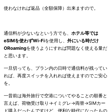
使わなければ返品（全額保障）出来ますので。
通信料が少ないなという方でも、
ホテル等では
eSIMを使わずWi-Fi
を使用し、
外にいる時だけ
ORoaming
を使うようにすれば問題なく使える量だ
と思います。
一旦切っても、プラン内の日時で通信料が残ってい
れば、再度スイッチを入れれば使えますのでご安心
を。
一昔前は海外旅行で空港についてやることの順番と
言えば、荷物受け取り→イミグレ→両替→SIMカー
ド購入だったんですけど、便利な時代になったもの