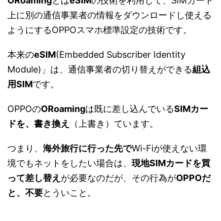
ORoaming
とは
eSIM
の技術を利用して、SIMカード
上に別の通信事業者の情報をダウンロードし使える
ようにするOPPOスマホ標準設定の技術です。
本来の
eSIM
(Embedded Subscriber Identity
Module)」は、通信事業者の切り替えができる
組込
用SIM
です。
OPPOの
ORoaming
は既に差し込んでいる
SIMカー
ドを、書き換え
（上書き）ています。
つまり、
海外旅行に行った先で
Wi-Fiが使えない環
境でもネットをしたい場合は、
現地SIMカードを買
って差し替え
が必要なのだが、その行為が
OPPOだ
と、不要
とういこと。