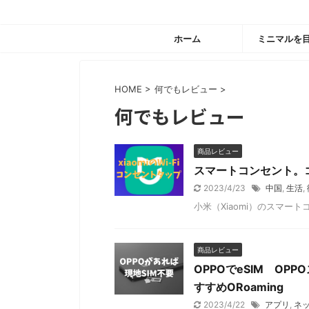
ホーム
ミニマルを
HOME
>
何でもレビュー
>
何でもレビュー
商品レビュー
スマートコンセント。
2023/4/23
中国
,
生活
,
小米（Xiaomi）のスマー
商品レビュー
OPPOでeSIM O
すすめORoaming
2023/4/22
アプリ
,
ネ