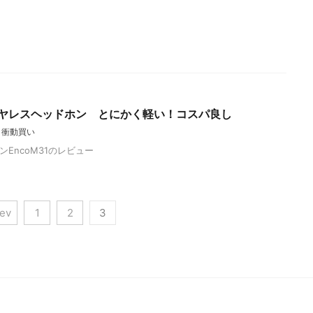
1 ワイヤレスヘッドホン とにかく軽い！コスパ良し
,
衝動買い
ンEncoM31のレビュー
rev
1
2
3