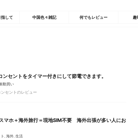
目指して
中国色々雑記
何でもレビュー
趣
コンセントをタイマー付きにして節電できます。
衝動買い
トコンセントのレビュー
PPOスマホ＋海外旅行＝現地SIM不要 海外出張が多い人にお
ット
,
海外
,
生活