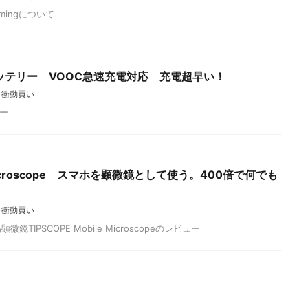
amingについて
ッテリー VOOC急速充電対応 充電超早い！
,
衝動買い
リー
e Microscope スマホを顕微鏡として使う。400倍で何でも
,
衝動買い
IPSCOPE Mobile Microscopeのレビュー